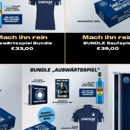
Mach ihn rein
Mach ihn rei
swärtsspiel Bundle
BUNDLE Saufspie
€33,00
€39,00