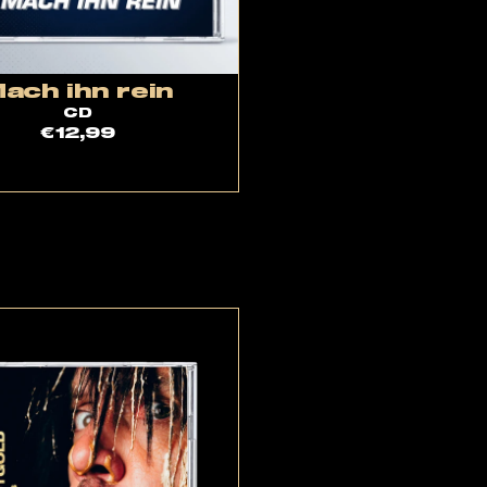
ach ihn rein
CD
€12,99