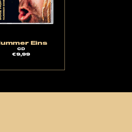
ummer Eins
CD
€9,99