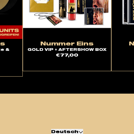
ns
Nummer Eins
N
ze &
GOLD VIP + AFTERSHOW BOX
€77,00
Deutsch