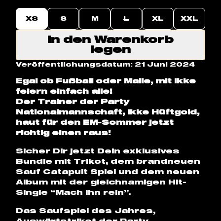
XS
S
M
L
XL
XXL
In den Warenkorb
Mach ihn rein 
legen
Veröffentlichungsdatum: 21 Juni 2024
Egal ob Fußball oder Malle, mit Ikke
feiern einfach alle!
Der Trainer der Party
Nationalmannschaft, Ikke Hüftgold,
haut für den EM-Sommer jetzt
richtig einen raus!
Sicher Dir jetzt Dein exklusives
Bundle mit Trikot, dem brandneuen
Sauf Catapult Spiel und dem neuen
Album mit der gleichnamigen Hit-
Single “Mach ihn rein”.
Das Saufspiel des Jahres,