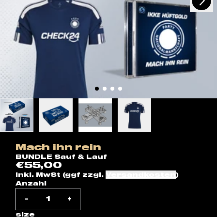
vorheriges
Mach ihn rein
BUNDLE Sauf & Lauf
€55,00
inkl. MwSt (ggf zzgl.
Versandkosten
)
Anzahl
-
+
size